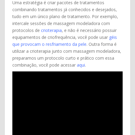
Uma estratégia é criar pacotes de tratamentos
combinando tratamentos já conhecidos e desejados,
tudo em um único plano de tratamento. Por exemplo,
intercale sessões de massagem modeladora com
protocolos de
crioterapia
, e não é necessário possuir
equipamentos de criofrequência, você pode usar
géis
que provocam o resfriamento da pele
. Outra forma é
utilizar a crioterapia junto com massagem modeladora,
preparamos um protocolo curto e prático com essa
combinação, você pode acessar
aqui
.