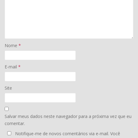
Nome
*
E-mail
*
Site
Salvar meus dados neste navegador para a próxima vez que eu
comentar.
Notifique-me de novos comentários via e-mail. Você