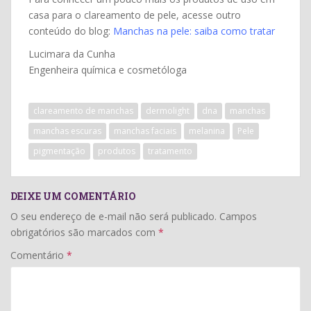
casa para o clareamento de pele, acesse outro
conteúdo do blog:
Manchas na pele: saiba como tratar
Lucimara da Cunha
Engenheira química e cosmetóloga
clareamento de manchas
dermolight
dna
manchas
manchas escuras
manchas faciais
melanina
Pele
pigmentação
produtos
tratamento
DEIXE UM COMENTÁRIO
O seu endereço de e-mail não será publicado.
Campos
obrigatórios são marcados com
*
Comentário
*