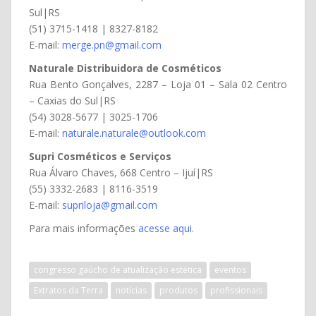
Sul|RS
(51) 3715-1418 | 8327-8182
E-mail:
merge.pn@gmail.com
Naturale Distribuidora de Cosméticos
Rua Bento Gonçalves, 2287 – Loja 01 – Sala 02 Centro
– Caxias do Sul|RS
(54) 3028-5677 | 3025-1706
E-mail:
naturale.naturale@outlook.com
Supri Cosméticos e Serviços
Rua Álvaro Chaves, 668 Centro – Ijuí|RS
(55) 3332-2683 | 8116-3519
E-mail:
supriloja@gmail.com
Para mais informações
acesse aqui.
congresso gaúcho de atualização estética
eventos
Extratos da Terra
notícias
produtos
profissionais