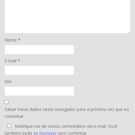
Nome
*
E-mail
*
Site
Salvar meus dados neste navegador para a próxima vez que eu
comentar.
Notifique-me de novos comentários via e-mail. Você
também pode
se inscrever
sem comentar.