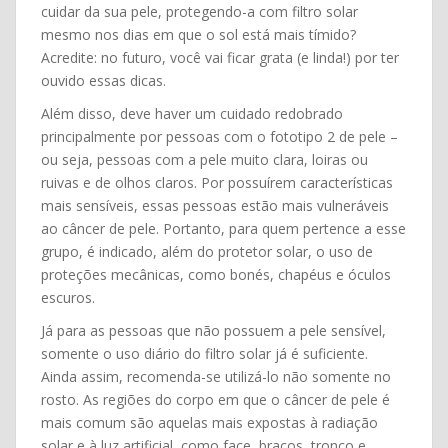
cuidar da sua pele, protegendo-a com filtro solar
mesmo nos dias em que o sol está mais tímido?
Acredite: no futuro, você vai ficar grata (e linda!) por ter
ouvido essas dicas.
Além disso, deve haver um cuidado redobrado
principalmente por pessoas com o fototipo 2 de pele –
ou seja, pessoas com a pele muito clara, loiras ou
ruivas e de olhos claros. Por possuírem características
mais sensíveis, essas pessoas estão mais vulneráveis
ao câncer de pele. Portanto, para quem pertence a esse
grupo, é indicado, além do protetor solar, o uso de
proteções mecânicas, como bonés, chapéus e óculos
escuros.
Já para as pessoas que não possuem a pele sensível,
somente o uso diário do filtro solar já é suficiente.
Ainda assim, recomenda-se utilizá-lo não somente no
rosto. As regiões do corpo em que o câncer de pele é
mais comum são aquelas mais expostas à radiação
solar e à luz artificial, como face, braços, tronco e