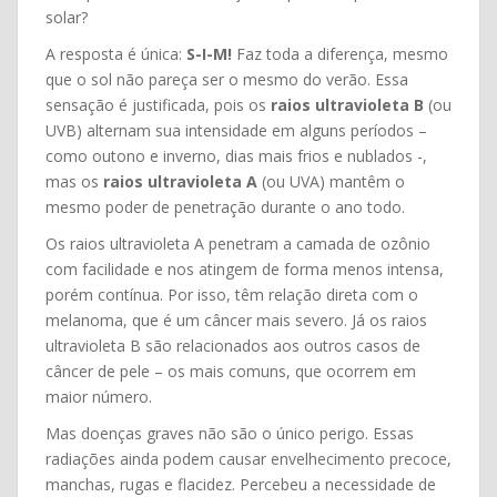
solar?
A resposta é única:
S-I-M!
Faz toda a diferença, mesmo
que o sol não pareça ser o mesmo do verão. Essa
sensação é justificada, pois os
raios ultravioleta B
(ou
UVB) alternam sua intensidade em alguns períodos –
como outono e inverno, dias mais frios e nublados -,
mas os
raios ultravioleta A
(ou UVA) mantêm o
mesmo poder de penetração durante o ano todo.
Os raios ultravioleta A penetram a camada de ozônio
com facilidade e nos atingem de forma menos intensa,
porém contínua. Por isso, têm relação direta com o
melanoma, que é um câncer mais severo. Já os raios
ultravioleta B são relacionados aos outros casos de
câncer de pele – os mais comuns, que ocorrem em
maior número.
Mas doenças graves não são o único perigo. Essas
radiações ainda podem causar envelhecimento precoce,
manchas, rugas e flacidez. Percebeu a necessidade de