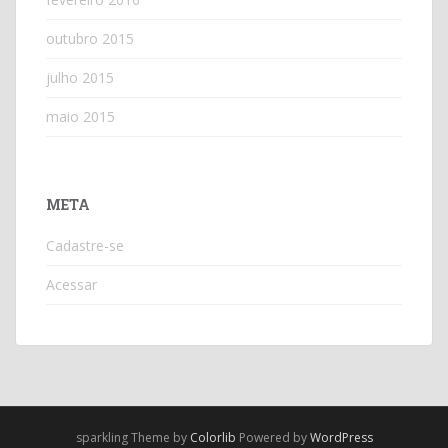
outubro 2015
julho 2015
maio 2015
META
Cadastre-se
Acessar
sparkling Theme by
Colorlib
Powered by
WordPress