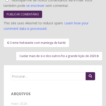
Notifique-me de novos comentários via e-mail. Você
também pode
se inscrever
sem comentar.
This site uses Akismet to reduce spam.
Learn how your
comment data is processed.
Navegação
Creme hidratante com manteiga de karité
de
Post
Cuidar mais de si e dos outros foi a grande lição de 2020
Search
for:
ARQUIVOS
maio 2026