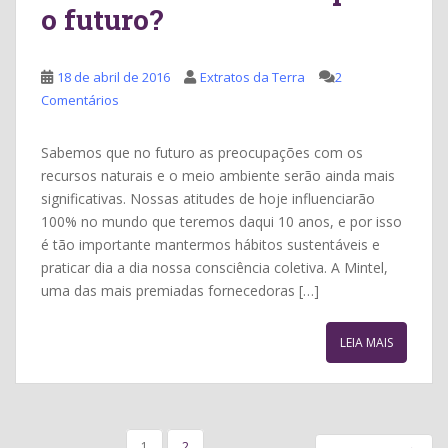
o futuro?
18 de abril de 2016
Extratos da Terra
2
Comentários
Sabemos que no futuro as preocupações com os
recursos naturais e o meio ambiente serão ainda mais
significativas. Nossas atitudes de hoje influenciarão
100% no mundo que teremos daqui 10 anos, e por isso
é tão importante mantermos hábitos sustentáveis e
praticar dia a dia nossa consciência coletiva. A Mintel,
uma das mais premiadas fornecedoras […]
LEIA MAIS
PAGINAÇÃO
1
2