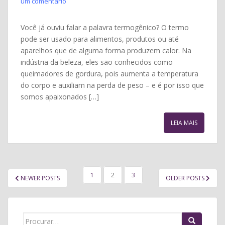
um comentário
Você já ouviu falar a palavra termogênico? O termo
pode ser usado para alimentos, produtos ou até
aparelhos que de alguma forma produzem calor. Na
indústria da beleza, eles são conhecidos como
queimadores de gordura, pois aumenta a temperatura
do corpo e auxiliam na perda de peso – e é por isso que
somos apaixonados […]
LEIA MAIS
PAGINAÇÃO
1
2
3
NEWER POSTS
OLDER POSTS
DE
POSTS
Search