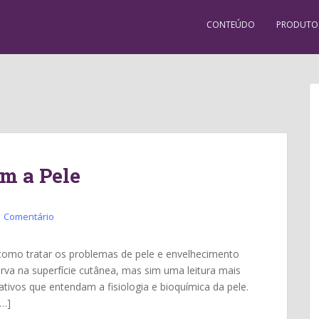
CONTEÚDO
PRODUTO
om a Pele
1 Comentário
a como tratar os problemas de pele e envelhecimento
va na superfície cutânea, mas sim uma leitura mais
vos que entendam a fisiologia e bioquímica da pele.
[…]