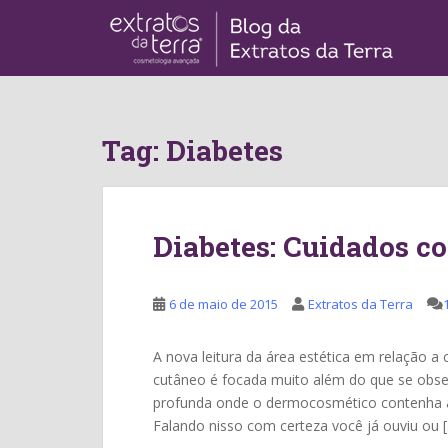
S
k
i
p
t
o
Tag:
Diabetes
m
a
i
n
Diabetes: Cuidados c
c
o
n
6 de maio de 2015
Extratos da Terra
t
e
n
A nova leitura da área estética em relação 
t
cutâneo é focada muito além do que se obser
profunda onde o dermocosmético contenha ati
Falando nisso com certeza você já ouviu ou 